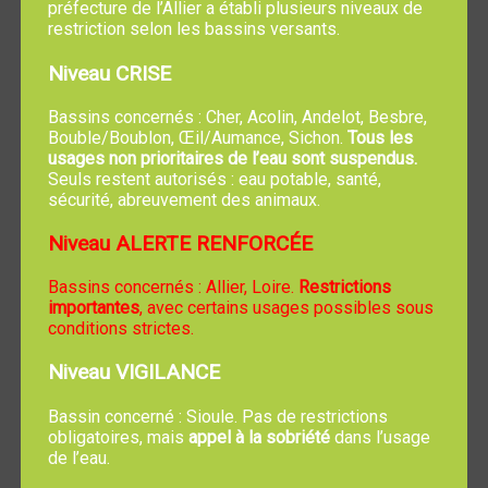
préfecture de l’Allier a établi plusieurs niveaux de
restriction selon les bassins versants.
Niveau CRISE
Bassins concernés : Cher, Acolin, Andelot, Besbre,
Bouble/Boublon, Œil/Aumance, Sichon.
Tous les
usages non prioritaires de l’eau sont suspendus.
Seuls restent autorisés : eau potable, santé,
sécurité, abreuvement des animaux.
Niveau ALERTE RENFORCÉE
Salle des 3 Vallées
Bassins concernés : Allier, Loire.
Restrictions
importantes
, avec certains usages possibles sous
Comité de Jumelage Trévol-Osjakow Assemblée
conditions strictes.
générale à 19h
Le 20 Février 2026
Niveau VIGILANCE
Bassin concerné : Sioule. Pas de restrictions
obligatoires, mais
appel à la sobriété
dans l’usage
de l’eau.