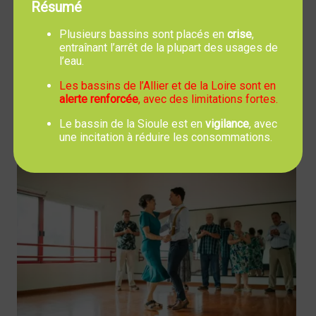
Résumé
Plusieurs bassins sont placés en
crise
,
entraînant l’arrêt de la plupart des usages de
l’eau.
Les bassins de l’Allier et de la Loire sont en
alerte renforcée
, avec des limitations fortes.
Salle du Four à Chaux
Le bassin de la Sioule est en
vigilance
, avec
C.C.A.S. Atelier "Bougez-Dansez" de 14h à 17h
une incitation à réduire les consommations.
Le 19 Février 2026