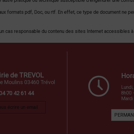
 autre pratique ou technique susceptible d'engendrer une confusi
aux formats pdf, Doc, ou rtf. En effet, ce type de document ne
s responsable du contenu des sites Internet accessibles à t
rie de TREVOL
Hora
de Moulins 03460 Trévol
Lundi,
04 70 42 61 44
8h00 
Mardi
us écrire un email
PERMANE