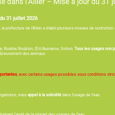
 dans l’Allier – Mise à jour du 31 j
du 31 juillet 2026
ces sous réserve que vous vous engagiez à respecter les pré
a préfecture de l’Allier a établi plusieurs niveaux de restriction
 à tout moment.
bre, Bouble/Boublon, Œil/Aumance, Sichon.
Tous les usages non pr
elle, la reproduction ou l'utilisation des éléments se trouvant dan
, abreuvement des animaux.
ptions légales dont notamment la représentation dans le cadre du 
mportantes
, avec certains usages possibles sous conditions stric
 éléments reproduits sur ce site sont réservés et protégés par le d
quelque procédé que ce soit, sans l'autorisation expresse de l'expl
ligatoires, mais
appel à la sobriété
dans l’usage de l’eau.
 suivants du Code de la propriété intellectuelle.
rant sur le site Internet qui sont protégées par les dispositions
ntraînant l’arrêt de la plupart des usages de l’eau.