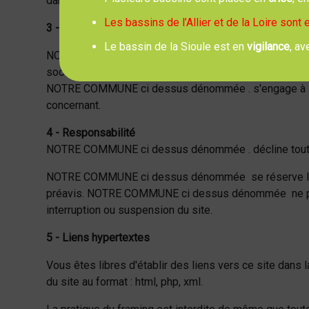
dans le Code de la propriété intellectuelle (CPI) de l
Les bassins de l’Allier et de la Loire sont
3 - Données personnelles
Le bassin de la Sioule est en
vigilance
, av
NOTRE COMMUNE ci dessus dénommée s'engage à mainteni
sociétés ou organismes.
NOTRE COMMUNE ci dessus dénommée . s'engage à assur
concernant.
4 - Responsabilité
NOTRE COMMUNE ci dessus dénommée . décline toute res
NOTRE COMMUNE ci dessus dénommée se réserve la poss
préavis. NOTRE COMMUNE ci dessus dénommée ne pourra 
interruption ou suspension du site.
5 - Liens hypertextes
Vous êtes libres d'établir des liens vers ce site dans 
du site au format : html, php, xml.