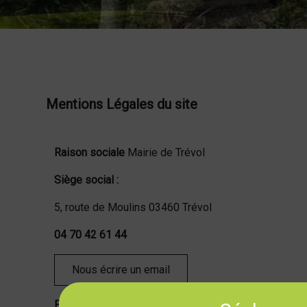
Mentions Légales du site
Raison sociale
Mairie de Trévol
Siège social
:
5, route de Moulins 03460 Trévol
04 70 42 61 44
Nous écrire un email
Propriétaire du contenu de
site internet
:
Mairie de Tr