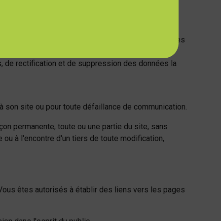
uridique des bases de données.
isateur du site et à ne pas les transférer à d'autres
de rectification et de suppression des données la
 son site ou pour toute défaillance de communication.
 permanente, toute ou une partie du site, sans
à l'encontre d'un tiers de toute modification,
 Vous êtes autorisés à établir des liens vers les pages