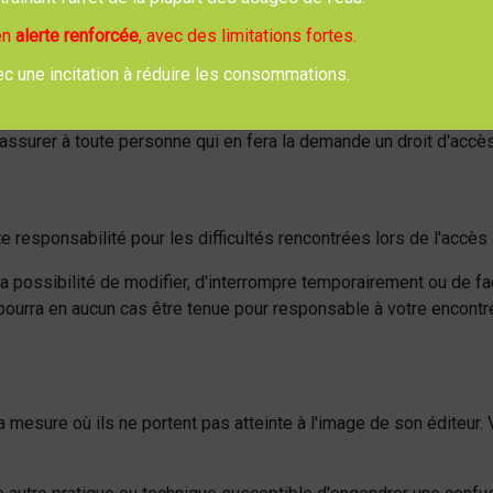
a directive européenne du 11 mars 1996 relative à la protection j
 en
alerte renforcée
, avec des limitations fortes.
ec une incitation à réduire les consommations.
r confidentielles les données personnelles fournies par l'util
er à toute personne qui en fera la demande un droit d'accès, 
ponsabilité pour les difficultés rencontrées lors de l'accès à
ibilité de modifier, d'interrompre temporairement ou de façon
en aucun cas être tenue pour responsable à votre encontre ou 
la mesure où ils ne portent pas atteinte à l'image de son éditeur.