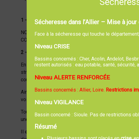
Sécheresse
1 - Conditions d'utilisation du site
Sécheresse dans l’Allier – Mise à jour 
NOTRE COMMUNE ci dessus dénommée fournit ses servi
Face à la sécheresse qui touche le département, l
COMMUNE ci dessus dénommée sera libre de modifier
Niveau CRISE
2 - Propriété intellectuelle
Bassins concernés : Cher, Acolin, Andelot, Bes
En accord avec les lois régissant la propriété intellectu
restent autorisés : eau potable, santé, sécurité
strictement interdite. Seules sont maintenues les exce
Niveau ALERTE RENFORCÉE
courte citation.
Bassins concernés : Allier, Loire.
Restrictions i
Ainsi, tous les textes, photos, logos, marques et autres
voisin, droit des marques…).
Niveau VIGILANCE
Toute représentation totale ou partielle de ce site par 
Bassin concerné : Sioule. Pas de restrictions ob
une contrefaçon sanctionnée par les articles L 335-2 et
Résumé
Il en est de même des éventuelles bases de données figu
Plusieurs bassins sont placés en
crise
, e