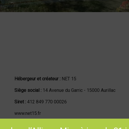
Mentions Légales du site
Hébergeur et créateur
:
NET 15
Siège social
:
14 Avenue du Garric - 15000 Aurillac
Siret
:
412 849 770 00026
www.net15.fr
évol