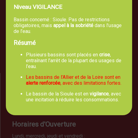
Niveau VIGILANCE
Bassin concerné : Sioule. Pas de restrictions
Mairie de TREVOL
obligatoires, mais
appel à la sobriété
dans l’usage
5, route de Moulins 03460 Trévol
de l’eau.
04 70 42 61 44
Résumé
Plusieurs bassins sont placés en
crise
,
Nous écrire un email
entraînant l’arrêt de la plupart des usages de
l’eau.
Les bassins de l’Allier et de la Loire sont en
alerte renforcée
, avec des limitations fortes.
Le bassin de la Sioule est en
vigilance
, avec
une incitation à réduire les consommations.
Horaires d'Ouverture
Lundi, mercredi, jeudi et vendredi :