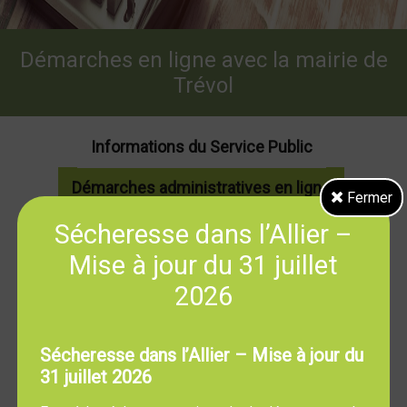
Démarches en ligne avec la mairie de
Trévol
Informations du Service Public
Démarches administratives en ligne
Fermer
Sécheresse dans l’Allier –
Mise à jour du 31 juillet
Ces informations proviennent de
service-public.fr
, le
site officiel de l'administration française. Vous pouvez
2026
à tout moment les consulter directement sur
service-
public.fr
.
Sécheresse dans l’Allier – Mise à jour du
Particuliers
31 juillet 2026