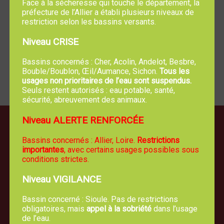
Vos droits et démarches : papiers, famille, logement,
Face à la sécheresse qui touche le département, la
préfecture de l’Allier a établi plusieurs niveaux de
travail, argent…
restriction selon les bassins versants.
Professionnels
Niveau CRISE
Les démarches de votre entreprise : création, fiscalité,
Bassins concernés : Cher, Acolin, Andelot, Besbre,
salariés…
Bouble/Boublon, Œil/Aumance, Sichon.
Tous les
usages non prioritaires de l’eau sont suspendus.
Seuls restent autorisés : eau potable, santé,
sécurité, abreuvement des animaux.
Niveau ALERTE RENFORCÉE
Bassins concernés : Allier, Loire.
Restrictions
importantes
, avec certains usages possibles sous
conditions strictes.
Niveau VIGILANCE
Bassin concerné : Sioule. Pas de restrictions
obligatoires, mais
appel à la sobriété
dans l’usage
de l’eau.