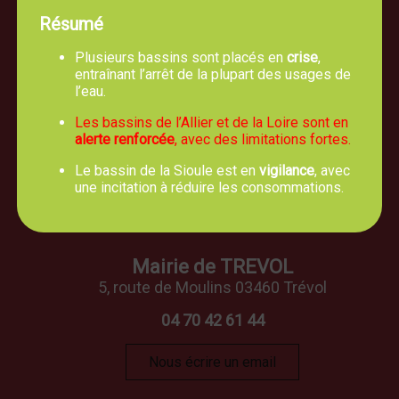
Résumé
Plusieurs bassins sont placés en
crise
,
entraînant l’arrêt de la plupart des usages de
l’eau.
Les bassins de l’Allier et de la Loire sont en
alerte renforcée
, avec des limitations fortes.
Le bassin de la Sioule est en
vigilance
, avec
une incitation à réduire les consommations.
Mairie de TREVOL
5, route de Moulins 03460 Trévol
04 70 42 61 44
Nous écrire un email