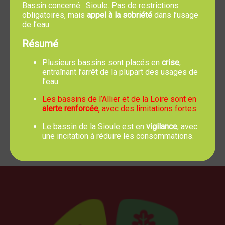
entraîne le départ des tisserands et des
Bassin concerné : Sioule. Pas de restrictions
peigneurs de chanvre. La situation empire au XIX
obligatoires, mais
appel à la sobriété
dans l’usage
de l’eau.
ème siècle, notamment avec l'arrivée du chemin
de fer, qui prive de travail les charretiers
Résumé
convoyeurs de bois.
Après la seconde guerre mondiale, l'industrie de
Plusieurs bassins sont placés en
crise
,
entraînant l’arrêt de la plupart des usages de
la chaux retrouve un certain essor. Aujourd'hui, le
l’eau.
four à chaux n'existe plus, il ne reste que la rue. De
nos jours les agriculteurs se spécialisent dans
Les bassins de l’Allier et de la Loire sont en
alerte renforcée
, avec des limitations fortes.
l'élevage et la culture du maïs.
Le bassin de la Sioule est en
vigilance
, avec
une incitation à réduire les consommations.