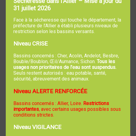
Sécheresse dans l’Allier – Mise à jour du
Intendants ont permis de placer le village à la
31 juillet 2026
croisée des grands chemins de la France,
assurant ainsi sa pérennité économique.
Face à la sécheresse qui touche le département, la
préfecture de l’Allier a établi plusieurs niveaux de
Le site est habité dès l'époque gallo-romaine,
restriction selon les bassins versants.
comme l'attestent les vestiges de villa mis à jour
Niveau CRISE
au bord de l'Allier. Elle était une paroisse du
diocèse d'AUTUN et devint en 1103 possession
Bassins concernés : Cher, Acolin, Andelot, Besbre,
de l'abbaye de Cluny.
Bouble/Boublon, Œil/Aumance, Sichon.
Tous les
usages non prioritaires de l’eau sont suspendus.
Avant la révolution de 1789, cinq grands fiefs
Seuls restent autorisés : eau potable, santé,
composaient son territoire: Démoret, Avrilly, les
sécurité, abreuvement des animaux.
Nonettes, Mirebeau, Chamerande.
Niveau ALERTE RENFORCÉE
Sous l'ancien régime, TREVOL connaissait une
certaine prospérité grâce à ses bois, ses moulins
Bassins concernés : Allier, Loire.
Restrictions
et également au relais de la poste de "la Perche",
importantes
, avec certains usages possibles sous
conditions strictes.
dont l'auberge était réputée et où le roi Louis XIV
est descendu le 11 février 1692.
Niveau VIGILANCE
Par la suite, la disparition de la culture des plantes