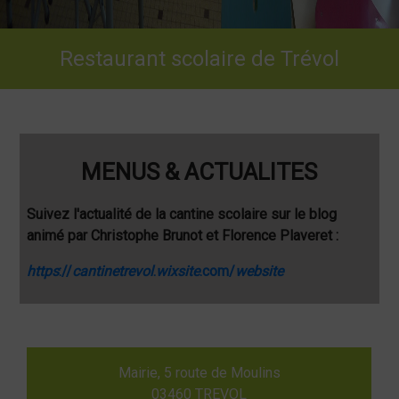
Restaurant scolaire de Trévol
MENUS & ACTUALITES
Suivez l'actualité de la cantine scolaire sur le blog
animé par Christophe Brunot et Florence Plaveret :
https
://
cantinetrevol
.
wixsite
.com/
website
Mairie, 5 route de Moulins
03460 TREVOL