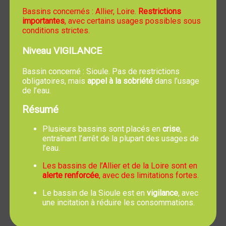
l’absence. Passé ce délai, aucune dérogation ne sera
Bassins concernés : Allier, Loire.
Restrictions
accordée.
importantes
, avec certains usages possibles sous
conditions strictes.
Le repas est un moment convivial par excellence, une
Niveau VIGILANCE
attention particulière sera portée au
respect de la
nourriture et des personnes (enfants et adultes),
le
Bassin concerné : Sioule. Pas de restrictions
restaurant scolaire est aussi un lieu d'éducation.
obligatoires, mais
appel à la sobriété
dans l’usage
En cas d'incident au restaurant scolaire ou à la
de l’eau.
garderie, les parents ou personnes autorisées doivent
Résumé
venir chercher leur enfant dans les plus brefs délais.
Les repas peuvent être pris les lundi, mardi, jeudi et
Plusieurs bassins sont placés en
crise
,
vendredi pendant la période scolaire.
entraînant l’arrêt de la plupart des usages de
l’eau.
Le service de garderie est ouvert aux élèves de l'école
Les bassins de l’Allier et de la Loire sont en
Henri Matisse à partir de la petite section. Les enfants
alerte renforcée
, avec des limitations fortes.
non récupérés après la classe sont obligatoirement
dirigés vers la garderie et cet
accueil sera facturé
.
Le bassin de la Sioule est en
vigilance
, avec
une incitation à réduire les consommations.
Personnel du restaurant scolaire