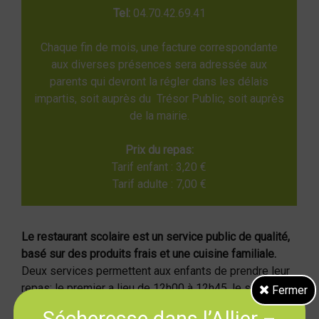
Tel:
04.70.42.69.41
Chaque fin de mois, une facture correspondante
aux diverses présences sera adressée aux
parents qui devront la régler dans les délais
impartis, soit auprès du Trésor Public, soit auprès
de la mairie.
Prix du repas:
Tarif enfant : 3,20 €
Tarif adulte : 7,00 €
Le restaurant scolaire est un service public de qualité,
basé sur des produits frais et une cuisine familiale.
Deux services permettent aux enfants de prendre leur
repas; le premier a lieu de 12h00 à 12h45, le second de
Fermer
12h45 à 13h30.