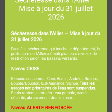
Sécheresse dans l’Allier –
REGLEMENT INTERIEUR DU RETAURANT SCOLAIRE
Mise à jour du 31 juillet
ET DE LA GARDERIE
2026
Les enfants peuvent être inscrits avant trois ans, s'ils
Sécheresse dans l’Allier – Mise à jour du
sont propres et autonomes.
31 juillet 2026
L’inscription au restaurant scolaire est soumise à une
Face à la sécheresse qui touche le département, la
préinscription obligatoire
à l’aide d’un document signé
préfecture de l’Allier a établi plusieurs niveaux de
par les parents, avant chaque période de vacances
restriction selon les bassins versants.
scolaires.
Niveau CRISE
L’inscription engage les familles sur la période
concernée :
Tous les repas réservés seront facturés,
Bassins concernés : Cher, Acolin, Andelot, Besbre,
même en cas d’absence de l’enfant. Toutefois,
en cas
Bouble/Boublon, Œil/Aumance, Sichon.
Tous les
usages non prioritaires de l’eau sont suspendus.
d’absence de l’enfant à l’école et donc au restaurant
Seuls restent autorisés : eau potable, santé,
scolaire pour raison médicale
, la facturation pourra être
sécurité, abreuvement des animaux.
annulée sur
présentation d’un certificat médical
déposé
en mairie dans un délai
de cinq jours ouvrés
suivant
Niveau ALERTE RENFORCÉE