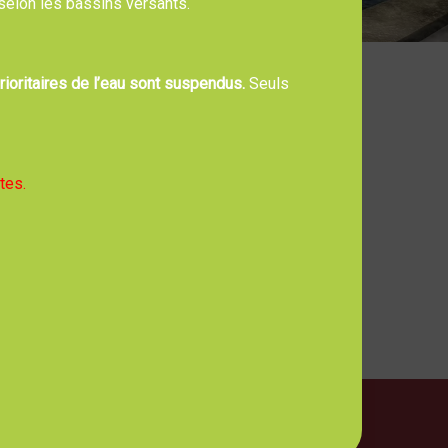
 selon les bassins versants.
ioritaires de l’eau sont suspendus.
Seuls
onie.
tes.