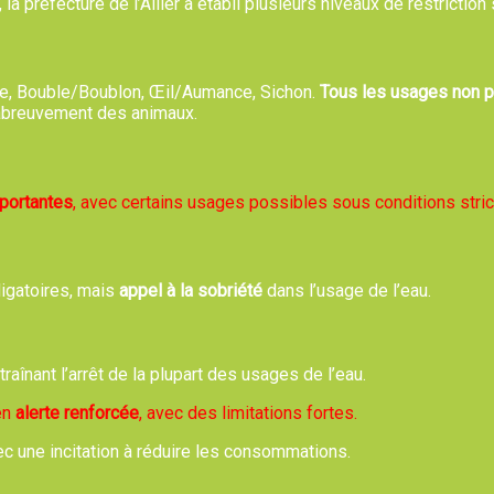
a préfecture de l’Allier a établi plusieurs niveaux de restriction
bre, Bouble/Boublon, Œil/Aumance, Sichon.
Tous les usages non pr
Voeux de la Municipalité à 19h
, abreuvement des animaux.
habitants de la commune sont cordialement invités à cette cérém
mportantes
, avec certains usages possibles sous conditions stric
ligatoires, mais
appel à la sobriété
dans l’usage de l’eau.
ntraînant l’arrêt de la plupart des usages de l’eau.
Retour
 en
alerte renforcée
, avec des limitations fortes.
ec une incitation à réduire les consommations.