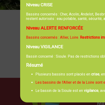
Niveau CRISE
Bassins concernés : Cher, Acolin, Andelot, Bes
restent autorisés : eau potable, santé, sécurité
Niveau ALERTE RENFORCÉE
Soirée th
Bassins concernés : Allier, Loire.
Restrictions i
Pour le 
Niveau VIGILANCE
Entrée 12 
Bassin concerné : Sioule. Pas de restrictions ob
Réservati
Résumé
Plusieurs bassins sont placés en
crise
, e
Les bassins de l’Allier et de la Loire sont
Le bassin de la Sioule est en
vigilance
, av
Mai