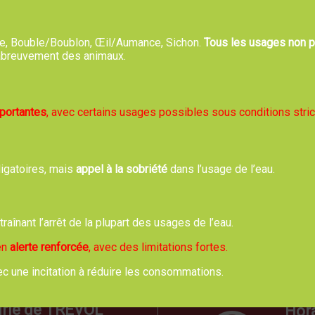
bre, Bouble/Boublon, Œil/Aumance, Sichon.
Tous les usages non pr
, abreuvement des animaux.
Comité de Jumelage Trévol-Osjakow Théâtre à 20h30
éâtrale avec la troupe du Hérisson de Beaulon
mportantes
, avec certains usages possibles sous conditions stric
meilleur et pour le pire
de Jean Franco et Guillaume Mélanie
€ (5 € pour les moins de 12 ans)
ligatoires, mais
appel à la sobriété
dans l’usage de l’eau.
ons et renseignements: 06-80-32-93-72 ou 06-80-85-49-77
Retour
ntraînant l’arrêt de la plupart des usages de l’eau.
 en
alerte renforcée
, avec des limitations fortes.
ec une incitation à réduire les consommations.
rie de TREVOL
Hora