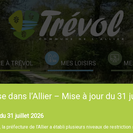
RE À TRÉVOL
MES LOISIRS
ME
 dans l’Allier – Mise à jour du 31 j
du 31 juillet 2026
a préfecture de l’Allier a établi plusieurs niveaux de restriction