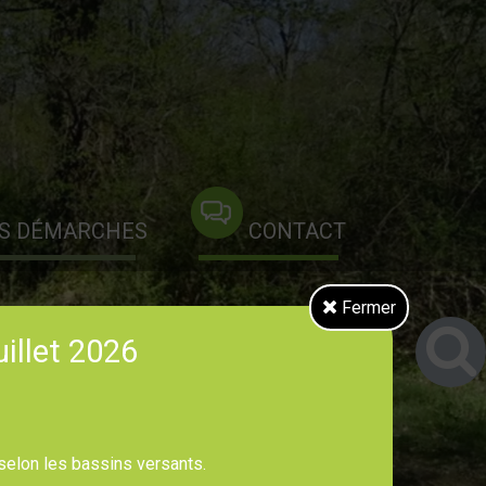
S DÉMARCHES
CONTACT
Fermer
uillet 2026
 selon les bassins versants.