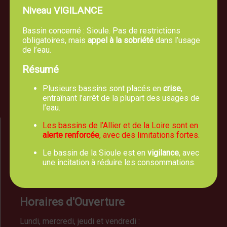
Niveau VIGILANCE
Bassin concerné : Sioule. Pas de restrictions
Mairie de TREVOL
obligatoires, mais
appel à la sobriété
dans l’usage
5, route de Moulins 03460 Trévol
de l’eau.
04 70 42 61 44
Résumé
Plusieurs bassins sont placés en
crise
,
Nous écrire un email
entraînant l’arrêt de la plupart des usages de
l’eau.
Les bassins de l’Allier et de la Loire sont en
alerte renforcée
, avec des limitations fortes.
Le bassin de la Sioule est en
vigilance
, avec
une incitation à réduire les consommations.
Horaires d'Ouverture
Lundi, mercredi, jeudi et vendredi :