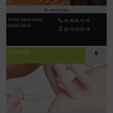
14 Rue Denis Gadat
04.70.42.15.79
03460 Trévol
06.10.24.30.18
INFIRMIERE