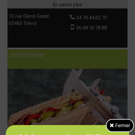
12 rue Denis Gadat
04.70.44.62.70
03460 Trévol
06.08.16.78.88
DIETETICIENNE
Fermer