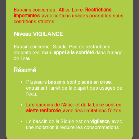
Bassins concernés : Allier, Loire.
Restrictions
importantes
, avec certains usages possibles sous
26 - 28, route des Quatre
04.70.46.60.08
conditions strictes.
Vents
Niveau VIGILANCE
03460 TREVOL
Bassin concerné : Sioule. Pas de restrictions
obligatoires, mais
appel à la sobriété
dans l’usage
de l’eau.
MAISONS AGES & VIE
Résumé
Plusieurs bassins sont placés en
crise
,
entraînant l’arrêt de la plupart des usages de
l’eau.
Les bassins de l’Allier et de la Loire sont en
alerte renforcée
, avec des limitations fortes.
Le bassin de la Sioule est en
vigilance
, avec
une incitation à réduire les consommations.