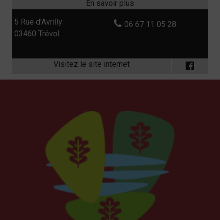
5 Rue d'Avrilly
06 67 11 05 28
03460 Trévol