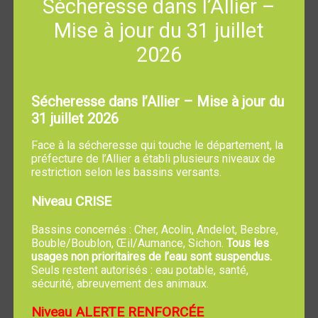
Sécheresse dans l’Allier –
Cabinet Médical
06 63 51 53 12
Mise à jour du 31 juillet
6 rue Denis Gadat
2026
03460 TREVOL
Sécheresse dans l’Allier – Mise à jour du
SOCIAL
31 juillet 2026
Face à la sécheresse qui touche le département, la
INSTITUT MEDICO-EDUCATIF
préfecture de l’Allier a établi plusieurs niveaux de
CLAIREJOIE (IME)
restriction selon les bassins versants.
Niveau CRISE
Bassins concernés : Cher, Acolin, Andelot, Besbre,
Bouble/Boublon, Œil/Aumance, Sichon.
Tous les
usages non prioritaires de l’eau sont suspendus.
Seuls restent autorisés : eau potable, santé,
sécurité, abreuvement des animaux.
Niveau ALERTE RENFORCÉE