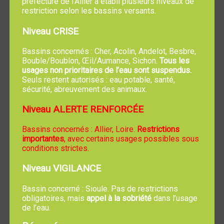
préfecture de l’Allier a établi plusieurs niveaux de
maternelles.
restriction selon les bassins versants.
Cet établissement peut recevoir simultanément 10
Niveau CRISE
enfants de 0 à 4 ans. Il est permis à la structure
d'accueillir un onzième enfant sur de courtes plages
Bassins concernés : Cher, Acolin, Andelot, Besbre,
Bouble/Boublon, Œil/Aumance, Sichon.
Tous les
horaires. L'encadrement des enfants est assuré par
usages non prioritaires de l’eau sont suspendus.
quatre professionnelles de la petite enfance.
Seuls restent autorisés : eau potable, santé,
L'éducatrice de jeunes enfants assure le poste de
sécurité, abreuvement des animaux.
référent technique.
Niveau ALERTE RENFORCÉE
Les repas sont fournis par l'atelier cuisine de l'ESAT de
Bassins concernés : Allier, Loire.
Restrictions
MOULINS, situé dans les locaux de l'IME CLAIREJOIE
importantes
, avec certains usages possibles sous
de TREVOL. Tous les jours les enfants bénéficient d'un
conditions strictes.
repas adapté à leur âge, d'après les menus variés
supervisés par des diététiciens-nutritionnistes.
Niveau VIGILANCE
Les tarifs appliqués aux familles pour leur participation
Bassin concerné : Sioule. Pas de restrictions
financière sont ceux des barèmes déterminés par la
obligatoires, mais
appel à la sobriété
dans l’usage
de l’eau.
CNAF concernant les enfants de 0 à 4 ans.