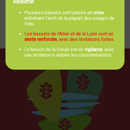
Résumé
Plusieurs bassins sont placés en
crise
,
entraînant l’arrêt de la plupart des usages de
l’eau.
Les bassins de l’Allier et de la Loire sont en
alerte renforcée
, avec des limitations fortes.
Le bassin de la Sioule est en
vigilance
, avec
une incitation à réduire les consommations.