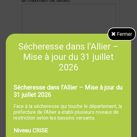
un maximum de détail) *
Fermer
Photo
Sécheresse dans l’Allier –
Mise à jour du 31 juillet
Extensions autorisées : jpg, jpeg, png, gif, pdf
2026
Description
Veuillez sélectionner *
Sécheresse dans l’Allier – Mise à jour du
Arbre / Espace vert
Avaloir / Egout
31 juillet 2026
Face à la sécheresse qui touche le département, la
Panneau de signalisation détérioré,
préfecture de l’Allier a établi plusieurs niveaux de
manquant ou illisible
restriction selon les bassins versants.
Niveau CRISE
Détérioration chaussée, trottoir,