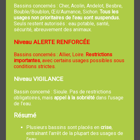
passerelle...
Bassins concernés : Cher, Acolin, Andelot, Besbre,
Bouble/Boublon, Œil/Aumance, Sichon.
Tous les
Eclairage public défectueux
usages non prioritaires de l’eau sont suspendus.
Seuls restent autorisés : eau potable, santé,
Graffiti / Vandalisme
sécurité, abreuvement des animaux.
Inondation, fossé bouché, rétention d'eaux
Niveau ALERTE RENFORCÉE
pluviales
Bassins concernés : Allier, Loire.
Restrictions
Mobilier urbain détérioré
importantes
, avec certains usages possibles sous
conditions strictes.
Marquage au sol effacé, manquant ou
Niveau VIGILANCE
illisible
Bassin concerné : Sioule. Pas de restrictions
Autre
obligatoires, mais
appel à la sobriété
dans l’usage
de l’eau.
Résumé
Plusieurs bassins sont placés en
crise
,
entraînant l’arrêt de la plupart des usages de
l’eau.