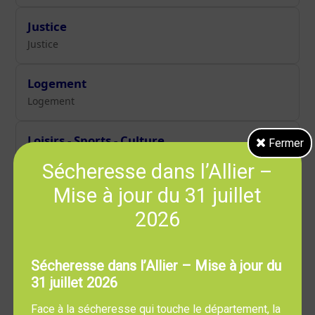
Justice
Justice
Logement
Logement
Loisirs - Sports - Culture
Fermer
Loisirs - Sports - Culture
Sécheresse dans l’Allier –
Mise à jour du 31 juillet
Papiers - Citoyenneté - Élections
2026
Papiers - Citoyenneté - Élections
Social - Santé
Sécheresse dans l’Allier – Mise à jour du
Social - Santé
31 juillet 2026
Face à la sécheresse qui touche le département, la
Transports - Mobilité