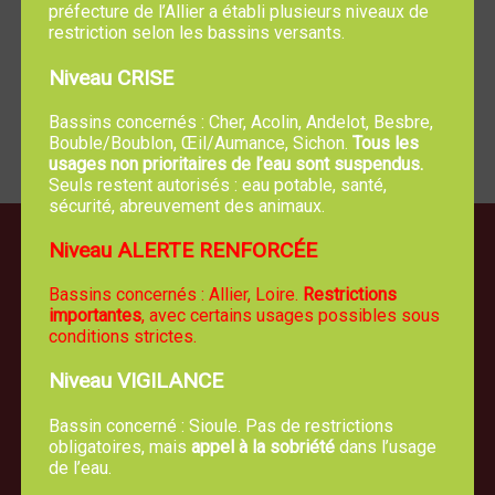
préfecture de l’Allier a établi plusieurs niveaux de
Transports - Mobilité
restriction selon les bassins versants.
Niveau CRISE
Associations, fondations et fonds de
dotation
Bassins concernés : Cher, Acolin, Andelot, Besbre,
Associations, fondations et fonds de dotation
Bouble/Boublon, Œil/Aumance, Sichon.
Tous les
usages non prioritaires de l’eau sont suspendus.
Seuls restent autorisés : eau potable, santé,
sécurité, abreuvement des animaux.
Niveau ALERTE RENFORCÉE
Bassins concernés : Allier, Loire.
Restrictions
importantes
, avec certains usages possibles sous
conditions strictes.
Niveau VIGILANCE
Bassin concerné : Sioule. Pas de restrictions
obligatoires, mais
appel à la sobriété
dans l’usage
de l’eau.