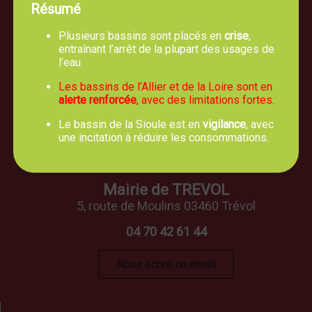
Résumé
Plusieurs bassins sont placés en
crise
,
entraînant l’arrêt de la plupart des usages de
l’eau.
Les bassins de l’Allier et de la Loire sont en
alerte renforcée
, avec des limitations fortes.
Le bassin de la Sioule est en
vigilance
, avec
une incitation à réduire les consommations.
Mairie de TREVOL
5, route de Moulins 03460 Trévol
04 70 42 61 44
Nous écrire un email