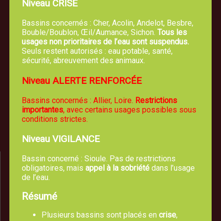
Niveau CRISE
Bassins concernés : Cher, Acolin, Andelot, Besbre,
Bouble/Boublon, Œil/Aumance, Sichon.
Tous les
usages non prioritaires de l’eau sont suspendus.
Seuls restent autorisés : eau potable, santé,
sécurité, abreuvement des animaux.
Mairie de TREVOL
Niveau ALERTE RENFORCÉE
5, route de Moulins 03460 Trévol
Bassins concernés : Allier, Loire.
Restrictions
04 70 42 61 44
importantes
, avec certains usages possibles sous
conditions strictes.
Nous écrire un email
Niveau VIGILANCE
Bassin concerné : Sioule. Pas de restrictions
obligatoires, mais
appel à la sobriété
dans l’usage
de l’eau.
Résumé
Plusieurs bassins sont placés en
crise
,