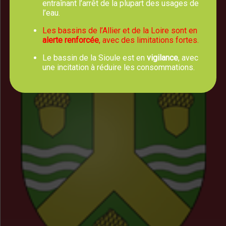
entraînant l’arrêt de la plupart des usages de
Horaires d'Ouverture
l’eau.
Les bassins de l’Allier et de la Loire sont en
Lundi, mercredi, jeudi et vendredi :
alerte renforcée
, avec des limitations fortes.
8h00 - 12h30
Mardi : 8h00 - 12h30 et 13h30 - 17h00
Le bassin de la Sioule est en
vigilance
, avec
une incitation à réduire les consommations.