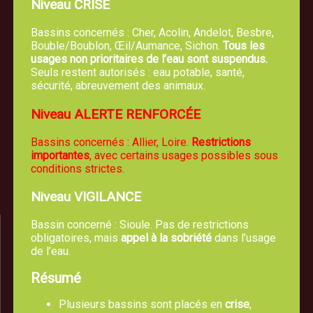
Niveau CRISE
Bassins concernés : Cher, Acolin, Andelot, Besbre,
Bouble/Boublon, Œil/Aumance, Sichon.
Tous les
usages non prioritaires de l’eau sont suspendus.
Seuls restent autorisés : eau potable, santé,
sécurité, abreuvement des animaux.
Mairie de TREVOL
Niveau ALERTE RENFORCÉE
5, route de Moulins 03460 Trévol
Bassins concernés : Allier, Loire.
Restrictions
04 70 42 61 44
importantes
, avec certains usages possibles sous
conditions strictes.
Nous écrire un email
Niveau VIGILANCE
Bassin concerné : Sioule. Pas de restrictions
obligatoires, mais
appel à la sobriété
dans l’usage
de l’eau.
Résumé
Plusieurs bassins sont placés en
crise
,