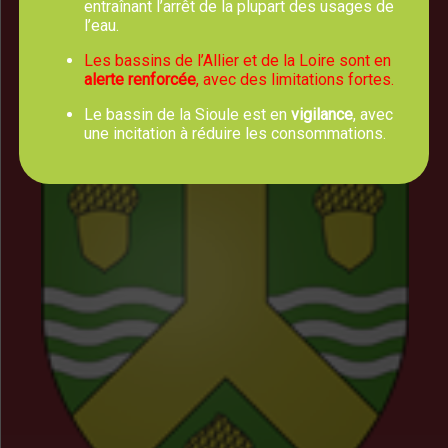
entraînant l’arrêt de la plupart des usages de
Horaires d'Ouverture
l’eau.
Les bassins de l’Allier et de la Loire sont en
Lundi, mercredi, jeudi et vendredi :
alerte renforcée
, avec des limitations fortes.
8h00 - 12h30
Mardi : 8h00 - 12h30 et 13h30 - 17h00
Le bassin de la Sioule est en
vigilance
, avec
une incitation à réduire les consommations.