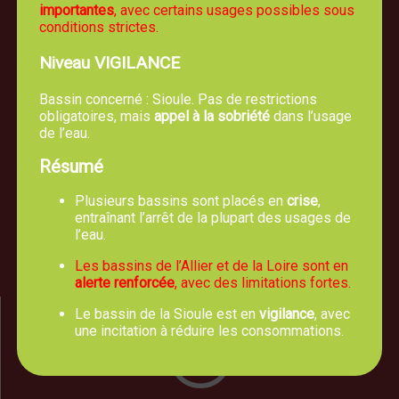
importantes
, avec certains usages possibles sous
conditions strictes.
Niveau VIGILANCE
Bassin concerné : Sioule. Pas de restrictions
obligatoires, mais
appel à la sobriété
dans l’usage
de l’eau.
Mairie de TREVOL
Résumé
5, route de Moulins 03460 Trévol
Plusieurs bassins sont placés en
crise
,
04 70 42 61 44
entraînant l’arrêt de la plupart des usages de
l’eau.
Nous écrire un email
Les bassins de l’Allier et de la Loire sont en
alerte renforcée
, avec des limitations fortes.
Le bassin de la Sioule est en
vigilance
, avec
une incitation à réduire les consommations.