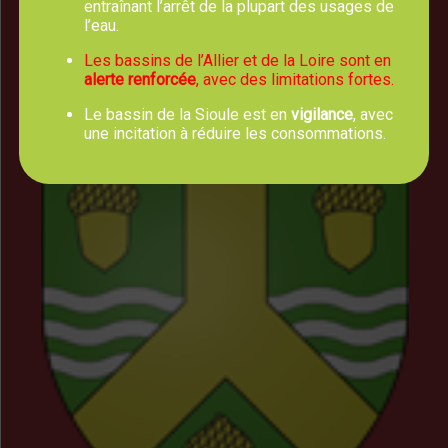
entraînant l’arrêt de la plupart des usages de
Horaires d'Ouverture
l’eau.
Les bassins de l’Allier et de la Loire sont en
Lundi, mercredi, jeudi et vendredi :
alerte renforcée
, avec des limitations fortes.
8h00 - 12h30
Mardi : 8h00 - 12h30 et 13h30 - 17h00
Le bassin de la Sioule est en
vigilance
, avec
une incitation à réduire les consommations.