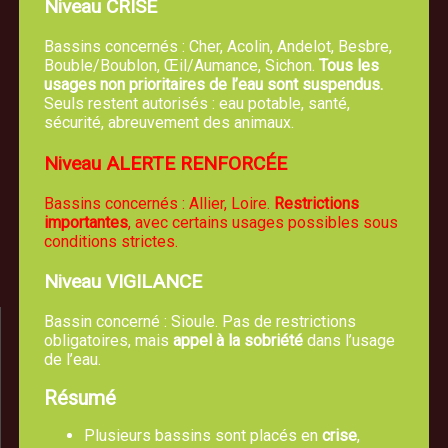
Niveau CRISE
Bassins concernés : Cher, Acolin, Andelot, Besbre,
Bouble/Boublon, Œil/Aumance, Sichon.
Tous les
usages non prioritaires de l’eau sont suspendus.
Seuls restent autorisés : eau potable, santé,
sécurité, abreuvement des animaux.
Mairie de TREVOL
Niveau ALERTE RENFORCÉE
5, route de Moulins 03460 Trévol
Bassins concernés : Allier, Loire.
Restrictions
04 70 42 61 44
importantes
, avec certains usages possibles sous
conditions strictes.
Nous écrire un email
Niveau VIGILANCE
Bassin concerné : Sioule. Pas de restrictions
obligatoires, mais
appel à la sobriété
dans l’usage
de l’eau.
Résumé
Plusieurs bassins sont placés en
crise
,