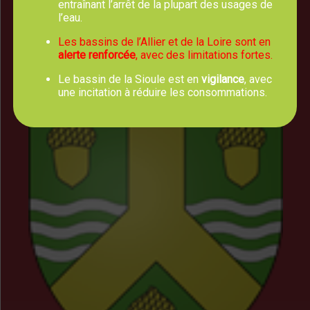
entraînant l’arrêt de la plupart des usages de
Horaires d'Ouverture
l’eau.
Les bassins de l’Allier et de la Loire sont en
Lundi, mercredi, jeudi et vendredi :
alerte renforcée
, avec des limitations fortes.
8h00 - 12h30
Mardi : 8h00 - 12h30 et 13h30 - 17h00
Le bassin de la Sioule est en
vigilance
, avec
une incitation à réduire les consommations.