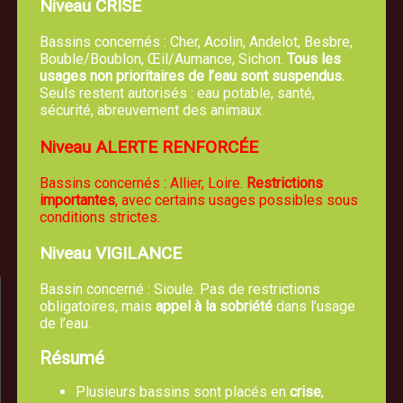
Niveau CRISE
Bassins concernés : Cher, Acolin, Andelot, Besbre,
Bouble/Boublon, Œil/Aumance, Sichon.
Tous les
usages non prioritaires de l’eau sont suspendus.
Seuls restent autorisés : eau potable, santé,
sécurité, abreuvement des animaux.
Mairie de TREVOL
Niveau ALERTE RENFORCÉE
5, route de Moulins 03460 Trévol
Bassins concernés : Allier, Loire.
Restrictions
04 70 42 61 44
importantes
, avec certains usages possibles sous
conditions strictes.
Nous écrire un email
Niveau VIGILANCE
Bassin concerné : Sioule. Pas de restrictions
obligatoires, mais
appel à la sobriété
dans l’usage
de l’eau.
Résumé
Plusieurs bassins sont placés en
crise
,