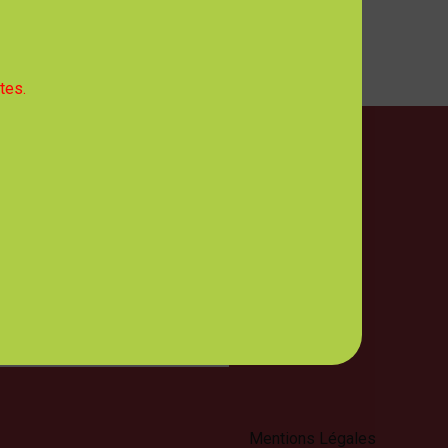
tes.
ires d'Ouverture
 mercredi, jeudi et vendredi :
- 12h30
 : 8h00 - 12h30 et 13h30 - 17h00
NCES DES ÉLUS, CLIQUEZ ICI
Mentions Légales