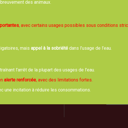
, abreuvement des animaux.
Retour
mportantes
, avec certains usages possibles sous conditions stric
ligatoires, mais
appel à la sobriété
dans l’usage de l’eau.
rie de TREVOL
Hora
de Moulins 03460 Trévol
ntraînant l’arrêt de la plupart des usages de l’eau.
Lundi,
04 70 42 61 44
8h00 
 en
alerte renforcée
, avec des limitations fortes.
Mardi
ec une incitation à réduire les consommations.
us écrire un email
PERMANE