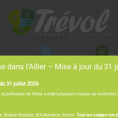
RE À TRÉVOL
MES LOISIRS
ME
 dans l’Allier – Mise à jour du 31 j
du 31 juillet 2026
a préfecture de l’Allier a établi plusieurs niveaux de restriction
bre, Bouble/Boublon, Œil/Aumance, Sichon.
Tous les usages non pr