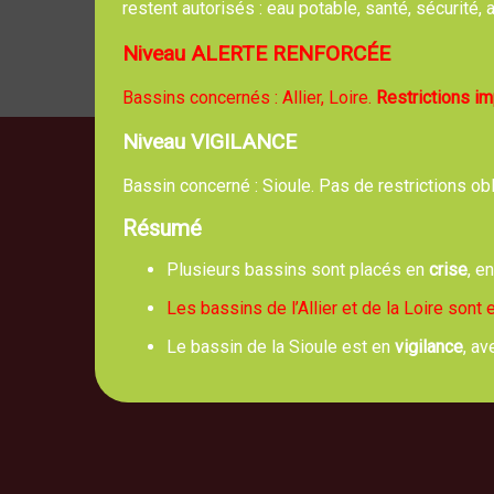
restent autorisés : eau potable, santé, sécurité
Niveau ALERTE RENFORCÉE
Bassins concernés : Allier, Loire.
Restrictions i
Niveau VIGILANCE
Bassin concerné : Sioule. Pas de restrictions ob
Résumé
Mai
5, route 
Plusieurs bassins sont placés en
crise
, e
Les bassins de l’Allier et de la Loire sont
Le bassin de la Sioule est en
vigilance
, av
No