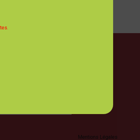
tes.
ires d'Ouverture
 mercredi, jeudi et vendredi :
- 12h30
 : 8h00 - 12h30 et 13h30 - 17h00
NCES DES ÉLUS, CLIQUEZ ICI
Mentions Légales