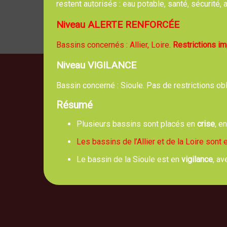
restent autorisés : eau potable, santé, sécurité
Niveau ALERTE RENFORCÉE
Bassins concernés : Allier, Loire.
Restrictions i
Niveau VIGILANCE
Bassin concerné : Sioule. Pas de restrictions ob
Résumé
Mai
5, route 
Plusieurs bassins sont placés en
crise
, e
Les bassins de l’Allier et de la Loire sont
Le bassin de la Sioule est en
vigilance
, av
No