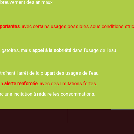
, abreuvement des animaux.
Retour
mportantes
, avec certains usages possibles sous conditions stric
ligatoires, mais
appel à la sobriété
dans l’usage de l’eau.
rie de TREVOL
Hora
de Moulins 03460 Trévol
ntraînant l’arrêt de la plupart des usages de l’eau.
Lundi,
04 70 42 61 44
8h00 
 en
alerte renforcée
, avec des limitations fortes.
Mardi
ec une incitation à réduire les consommations.
us écrire un email
PERMANE