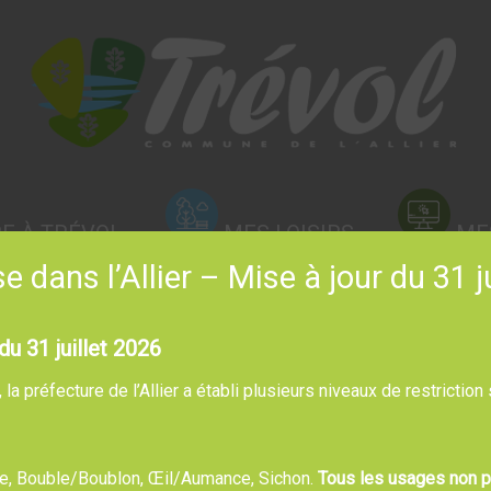
RE À TRÉVOL
MES LOISIRS
ME
 dans l’Allier – Mise à jour du 31 j
du 31 juillet 2026
a préfecture de l’Allier a établi plusieurs niveaux de restriction
bre, Bouble/Boublon, Œil/Aumance, Sichon.
Tous les usages non pr