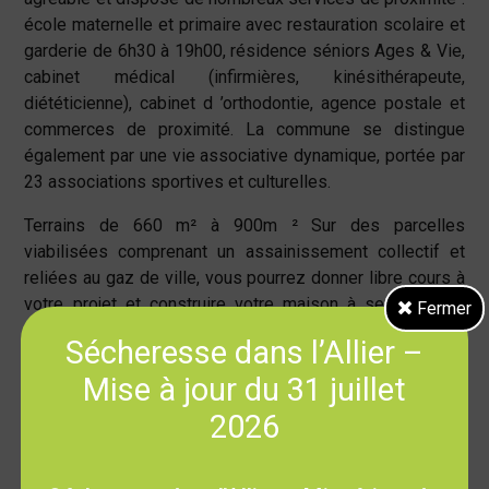
école maternelle et primaire avec restauration scolaire et
garderie de 6h30 à 19h00, résidence séniors Ages & Vie,
cabinet médical (infirmières, kinésithérapeute,
diététicienne), cabinet d ’orthodontie, agence postale et
commerces de proximité. La commune se distingue
également par une vie associative dynamique, portée par
23 associations sportives et culturelles.
Terrains de 660 m² à 900m ² Sur des parcelles
viabilisées comprenant un assainissement collectif et
reliées au gaz de ville, vous pourrez donner libre cours à
votre projet et construire votre maison à seulement 5
Fermer
minutes de la zone commerciale « Les Portes de l’Allier
Sécheresse dans l’Allier –
».
Mise à jour du 31 juillet
2026
Avantages :
Terrains viabilisés