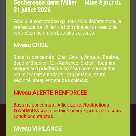
Accés :
Sécheresse dans l’Allier – Mise à jour du
Libre choix du constructeur
31 juillet 2026
Quartier résidentiel
Moins de 10
Environnement végétalisé
Face à la sécheresse qui touche le département, la
minutes de
Exonération de la part
préfecture de l’Allier a établi plusieurs niveaux de
MOULINS
communale de la taxe
restriction selon les bassins versants.
40 minutes de
d’aménagement
NEVERS
Niveau CRISE
Proximité des écoles, de la
micro-crèche, garderie,
Bassins concernés : Cher, Acolin, Andelot, Besbre,
mairie
Bouble/Boublon, Œil/Aumance, Sichon.
Tous les
usages non prioritaires de l’eau sont suspendus.
Transports urbains
Seuls restent autorisés : eau potable, santé,
Marché de produits locaux
sécurité, abreuvement des animaux.
hebdomadaire
Niveau ALERTE RENFORCÉE
Retour
Bassins concernés : Allier, Loire.
Restrictions
importantes
, avec certains usages possibles sous
conditions strictes.
Niveau VIGILANCE