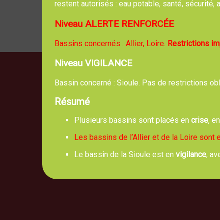
restent autorisés : eau potable, santé, sécurité
Niveau ALERTE RENFORCÉE
Bassins concernés : Allier, Loire.
Restrictions i
Niveau VIGILANCE
Bassin concerné : Sioule. Pas de restrictions ob
Résumé
Mai
5, route 
Plusieurs bassins sont placés en
crise
, e
Les bassins de l’Allier et de la Loire sont
Le bassin de la Sioule est en
vigilance
, av
No