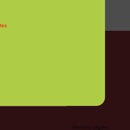
tes.
ires d'Ouverture
 mercredi, jeudi et vendredi :
- 12h30
 : 8h00 - 12h30 et 13h30 - 17h00
NCES DES ÉLUS, CLIQUEZ ICI
Mentions Légales