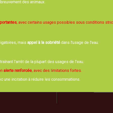
, abreuvement des animaux.
Retour
mportantes
, avec certains usages possibles sous conditions stric
ligatoires, mais
appel à la sobriété
dans l’usage de l’eau.
rie de TREVOL
Hora
de Moulins 03460 Trévol
ntraînant l’arrêt de la plupart des usages de l’eau.
Lundi,
04 70 42 61 44
8h00 
 en
alerte renforcée
, avec des limitations fortes.
Mardi
ec une incitation à réduire les consommations.
us écrire un email
PERMANE