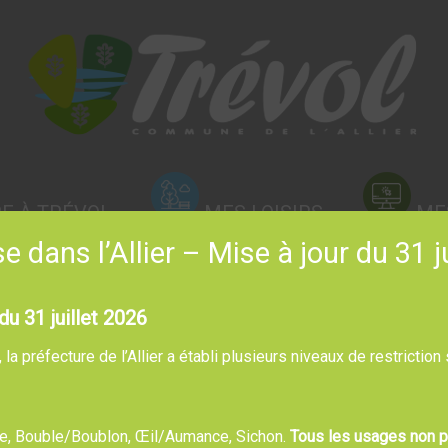
RE À TRÉVOL
MES LOISIRS
ME
 dans l’Allier – Mise à jour du 31 j
du 31 juillet 2026
a préfecture de l’Allier a établi plusieurs niveaux de restriction
bre, Bouble/Boublon, Œil/Aumance, Sichon.
Tous les usages non pr