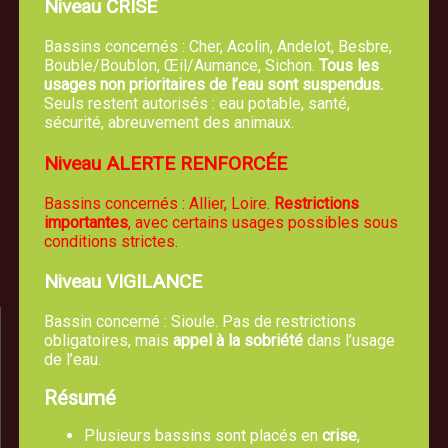
Niveau CRISE
Bassins concernés : Cher, Acolin, Andelot, Besbre,
Bouble/Boublon, Œil/Aumance, Sichon.
Tous les
usages non prioritaires de l’eau sont suspendus.
Seuls restent autorisés : eau potable, santé,
sécurité, abreuvement des animaux.
Mairie de TREVOL
Niveau ALERTE RENFORCÉE
5, route de Moulins 03460 Trévol
Bassins concernés : Allier, Loire.
Restrictions
04 70 42 61 44
importantes
, avec certains usages possibles sous
conditions strictes.
Nous écrire un email
Niveau VIGILANCE
Bassin concerné : Sioule. Pas de restrictions
obligatoires, mais
appel à la sobriété
dans l’usage
de l’eau.
Résumé
Plusieurs bassins sont placés en
crise
,