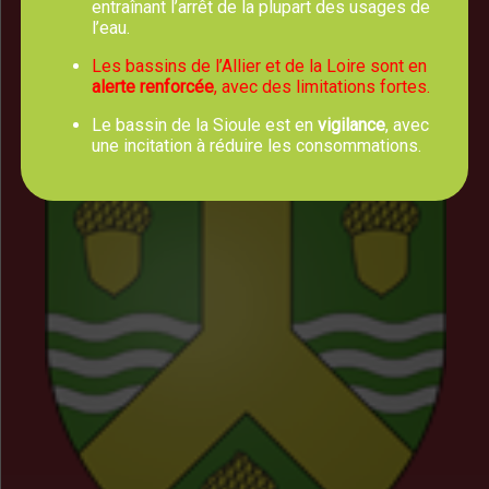
entraînant l’arrêt de la plupart des usages de
Horaires d'Ouverture
l’eau.
Les bassins de l’Allier et de la Loire sont en
Lundi, mercredi, jeudi et vendredi :
alerte renforcée
, avec des limitations fortes.
8h00 - 12h30
Mardi : 8h00 - 12h30 et 13h30 - 17h00
Le bassin de la Sioule est en
vigilance
, avec
une incitation à réduire les consommations.