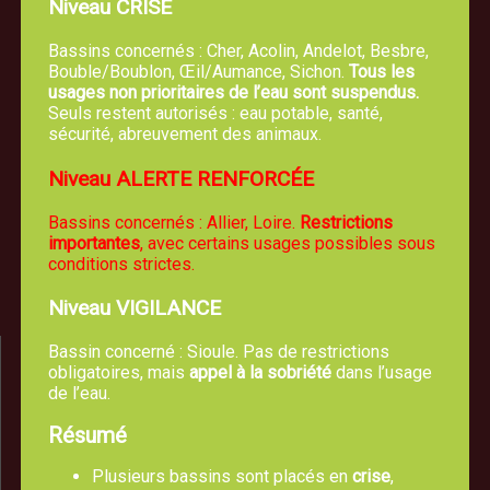
Niveau CRISE
Bassins concernés : Cher, Acolin, Andelot, Besbre,
Bouble/Boublon, Œil/Aumance, Sichon.
Tous les
usages non prioritaires de l’eau sont suspendus.
Seuls restent autorisés : eau potable, santé,
sécurité, abreuvement des animaux.
Mairie de TREVOL
Niveau ALERTE RENFORCÉE
5, route de Moulins 03460 Trévol
Bassins concernés : Allier, Loire.
Restrictions
04 70 42 61 44
importantes
, avec certains usages possibles sous
conditions strictes.
Nous écrire un email
Niveau VIGILANCE
Bassin concerné : Sioule. Pas de restrictions
obligatoires, mais
appel à la sobriété
dans l’usage
de l’eau.
Résumé
Plusieurs bassins sont placés en
crise
,