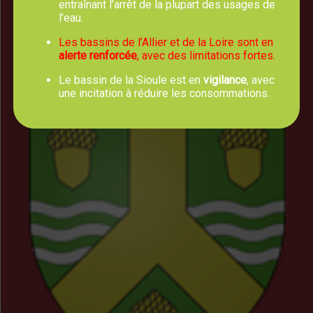
entraînant l’arrêt de la plupart des usages de
Horaires d'Ouverture
l’eau.
Les bassins de l’Allier et de la Loire sont en
Lundi, mercredi, jeudi et vendredi :
alerte renforcée
, avec des limitations fortes.
8h00 - 12h30
Mardi : 8h00 - 12h30 et 13h30 - 17h00
Le bassin de la Sioule est en
vigilance
, avec
une incitation à réduire les consommations.