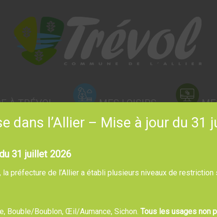
RE À TRÉVOL
MES LOISIRS
ME
 dans l’Allier – Mise à jour du 31 j
du 31 juillet 2026
a préfecture de l’Allier a établi plusieurs niveaux de restriction
bre, Bouble/Boublon, Œil/Aumance, Sichon.
Tous les usages non pr