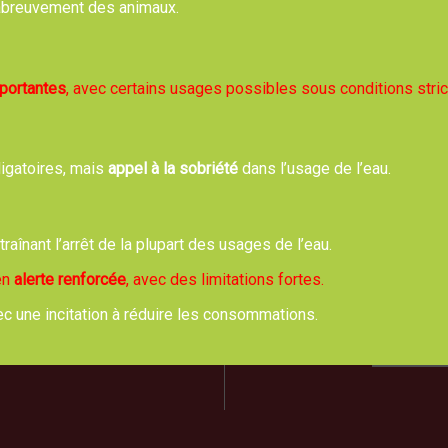
, abreuvement des animaux.
Retour
mportantes
, avec certains usages possibles sous conditions stric
ligatoires, mais
appel à la sobriété
dans l’usage de l’eau.
rie de TREVOL
Hora
de Moulins 03460 Trévol
ntraînant l’arrêt de la plupart des usages de l’eau.
Lundi,
04 70 42 61 44
8h00 
 en
alerte renforcée
, avec des limitations fortes.
Mardi
ec une incitation à réduire les consommations.
us écrire un email
PERMANE