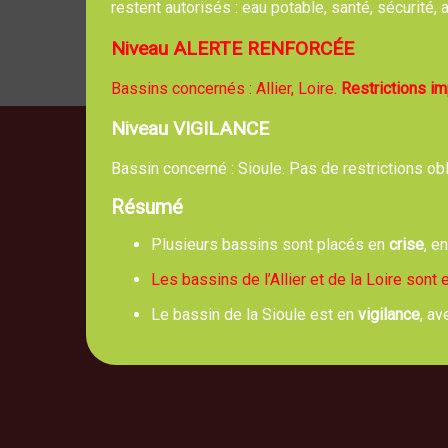
restent autorisés : eau potable, santé, sécurité
Niveau ALERTE RENFORCÉE
Bassins concernés : Allier, Loire.
Restrictions i
Niveau VIGILANCE
Bassin concerné : Sioule. Pas de restrictions ob
Résumé
Mai
5, route 
Plusieurs bassins sont placés en
crise
, e
Les bassins de l’Allier et de la Loire sont
Le bassin de la Sioule est en
vigilance
, av
No