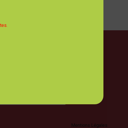
tes.
ires d'Ouverture
 mercredi, jeudi et vendredi :
- 12h30
 : 8h00 - 12h30 et 13h30 - 17h00
NCES DES ÉLUS, CLIQUEZ ICI
Mentions Légales