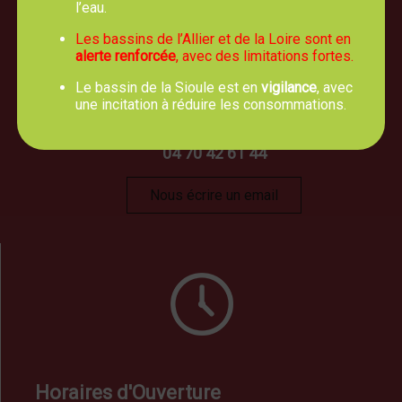
l’eau.
Les bassins de l’Allier et de la Loire sont en
alerte renforcée
, avec des limitations fortes.
Le bassin de la Sioule est en
vigilance
, avec
Mairie de TREVOL
une incitation à réduire les consommations.
5, route de Moulins 03460 Trévol
04 70 42 61 44
Nous écrire un email
Horaires d'Ouverture