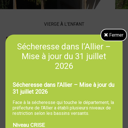
VIERGE À L'ENFANT
Fermer
Cette vierge tient avec l'Enfant Jésus,
Sécheresse dans l’Allier –
qu'elle porte sur le bras gauche, un
globe de forme quelque peu allongée.
Mise à jour du 31 juillet
L'ensemble rappelle la vierge de
2026
l'église d'Yzeure.
Sécheresse dans l’Allier – Mise à jour du
31 juillet 2026
Face à la sécheresse qui touche le département, la
préfecture de l’Allier a établi plusieurs niveaux de
restriction selon les bassins versants.
Niveau CRISE
Retour